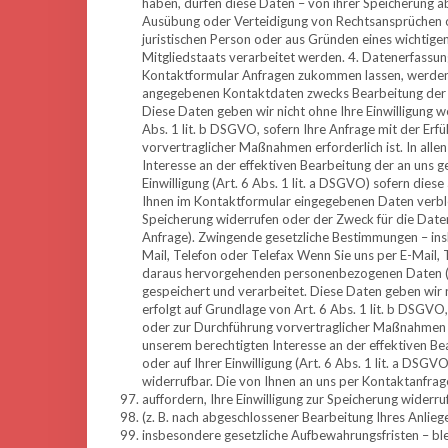
haben, dürfen diese Daten – von ihrer Speicherung a
Ausübung oder Verteidigung von Rechtsansprüchen o
juristischen Person oder aus Gründen eines wichtigen
Mitgliedstaats verarbeitet werden. 4. Datenerfassu
Kontaktformular Anfragen zukommen lassen, werden 
angegebenen Kontaktdaten zwecks Bearbeitung der An
Diese Daten geben wir nicht ohne Ihre Einwilligung w
Abs. 1 lit. b DSGVO, sofern Ihre Anfrage mit der Er
vorvertraglicher Maßnahmen erforderlich ist. In alle
Interesse an der effektiven Bearbeitung der an uns ge
Einwilligung (Art. 6 Abs. 1 lit. a DSGVO) sofern diese
Ihnen im Kontaktformular eingegebenen Daten verbleib
Speicherung widerrufen oder der Zweck für die Daten
Anfrage). Zwingende gesetzliche Bestimmungen – ins
Mail, Telefon oder Telefax Wenn Sie uns per E-Mail, T
daraus hervorgehenden personenbezogenen Daten (N
gespeichert und verarbeitet. Diese Daten geben wir n
erfolgt auf Grundlage von Art. 6 Abs. 1 lit. b DSGVO
oder zur Durchführung vorvertraglicher Maßnahmen erf
unserem berechtigten Interesse an der effektiven Bea
oder auf Ihrer Einwilligung (Art. 6 Abs. 1 lit. a DSGVO
widerrufbar. Die von Ihnen an uns per Kontaktanfrag
auffordern, Ihre Einwilligung zur Speicherung widerr
(z. B. nach abgeschlossener Bearbeitung Ihres Anlie
insbesondere gesetzliche Aufbewahrungsfristen – bl