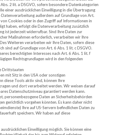
9 Abs. 2 lit. a DSGVO, sofern besondere Datenkategorien
e einer ausdrücklichen Einwilligung in die Übertragung
ie Datenverarbeitung außerdem auf Grundlage von Art.
 von Cookies oder in den Zugriff auf Informationen in
lligt haben, erfolgt die Datenverarbeitung zusätzlich
g ist jederzeit widerrufbar. Sind Ihre Daten zur
icher Maßnahmen erforderlich, verarbeiten wir Ihre
 Des Weiteren verarbeiten wir Ihre Daten, sofern diese
lich sind auf Grundlage von Art. 6 Abs. 1 lit. c DSGVO.
es berechtigten Interesses nach Art. 6 Abs. 1 lit. f
hlägigen Rechtsgrundlagen wird in den folgenden
e Drittstaaten
 mit Sitz in den USA oder sonstigen
nn diese Tools aktiv sind, können Ihre
ragen und dort verarbeitet werden. Wir weisen darauf
chbares Datenschutzniveau garantiert werden kann.
tet, personenbezogene Daten an Sicherheitsbehörden
en gerichtlich vorgehen könnten. Es kann daher nicht
eimdienste) Ihre auf US-Servern befindlichen Daten zu
uerhaft speichern. Wir haben auf diese
ausdrücklichen Einwilligung möglich. Sie können eine
ie Rechtmäßigkeit der bis zum Widerruf erfolgten