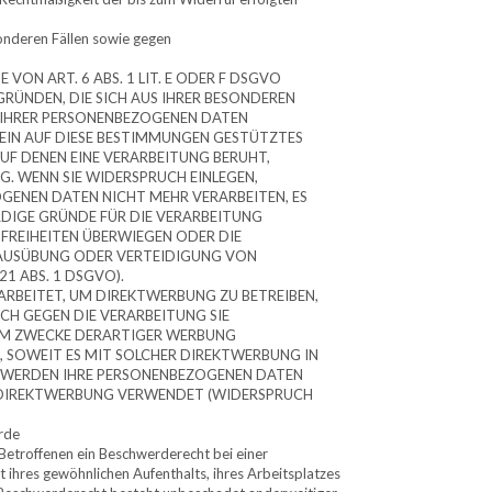
nderen Fällen sowie gegen
ON ART. 6 ABS. 1 LIT. E ODER F DSGVO
 GRÜNDEN, DIE SICH AUS IHRER BESONDEREN
G IHRER PERSONENBEZOGENEN DATEN
 EIN AUF DIESE BESTIMMUNGEN GESTÜTZTES
AUF DENEN EINE VERARBEITUNG BERUHT,
. WENN SIE WIDERSPRUCH EINLEGEN,
GENEN DATEN NICHT MEHR VERARBEITEN, ES
DIGE GRÜNDE FÜR DIE VERARBEITUNG
 FREIHEITEN ÜBERWIEGEN ODER DIE
AUSÜBUNG ODER VERTEIDIGUNG VON
1 ABS. 1 DSGVO).
RBEITET, UM DIREKTWERBUNG ZU BETREIBEN,
UCH GEGEN DIE VERARBEITUNG SIE
UM ZWECKE DERARTIGER WERBUNG
G, SOWEIT ES MIT SOLCHER DIREKTWERBUNG IN
, WERDEN IHRE PERSONENBEZOGENEN DATEN
 DIREKTWERBUNG VERWENDET (WIDERSPRUCH
rde
etroffenen ein Beschwerderecht bei einer
 ihres gewöhnlichen Aufenthalts, ihres Arbeitsplatzes