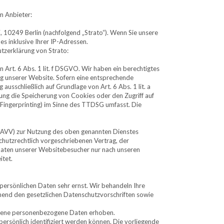
m Anbieter:
, 10249 Berlin (nachfolgend „Strato“). Wenn Sie unsere
es inklusive Ihrer IP-Adressen.
tzerklärung von Strato:
 Art. 6 Abs. 1 lit. f DSGVO. Wir haben ein berechtigtes
ung unserer Website. Sofern eine entsprechende
 ausschließlich auf Grundlage von Art. 6 Abs. 1 lit. a
ng die Speicherung von Cookies oder den Zugriff auf
-Fingerprinting) im Sinne des TTDSG umfasst. Die
 (AVV) zur Nutzung des oben genannten Dienstes
chutzrechtlich vorgeschriebenen Vertrag, der
Daten unserer Websitebesucher nur nach unseren
itet.
 persönlichen Daten sehr ernst. Wir behandeln Ihre
end den gesetzlichen Datenschutzvorschriften sowie
edene personenbezogene Daten erhoben.
rsönlich identifiziert werden können. Die vorliegende