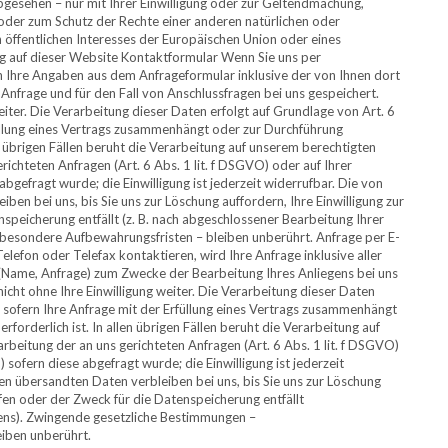
bgesehen – nur mit Ihrer Einwilligung oder zur Geltendmachung,
der zum Schutz der Rechte einer anderen natürlichen oder
 öffentlichen Interesses der Europäischen Union oder eines
ng auf dieser Website Kontaktformular Wenn Sie uns per
Ihre Angaben aus dem Anfrageformular inklusive der von Ihnen dort
frage und für den Fall von Anschlussfragen bei uns gespeichert.
eiter. Die Verarbeitung dieser Daten erfolgt auf Grundlage von Art. 6
füllung eines Vertrags zusammenhängt oder zur Durchführung
n übrigen Fällen beruht die Verarbeitung auf unserem berechtigten
richteten Anfragen (Art. 6 Abs. 1 lit. f DSGVO) oder auf Ihrer
 abgefragt wurde; die Einwilligung ist jederzeit widerrufbar. Die von
en bei uns, bis Sie uns zur Löschung auffordern, Ihre Einwilligung zur
speicherung entfällt (z. B. nach abgeschlossener Bearbeitung Ihrer
besondere Aufbewahrungsfristen – bleiben unberührt. Anfrage per E-
elefon oder Telefax kontaktieren, wird Ihre Anfrage inklusive aller
ame, Anfrage) zum Zwecke der Bearbeitung Ihres Anliegens bei uns
icht ohne Ihre Einwilligung weiter. Die Verarbeitung dieser Daten
, sofern Ihre Anfrage mit der Erfüllung eines Vertrags zusammenhängt
orderlich ist. In allen übrigen Fällen beruht die Verarbeitung auf
rbeitung der an uns gerichteten Anfragen (Art. 6 Abs. 1 lit. f DSGVO)
) sofern diese abgefragt wurde; die Einwilligung ist jederzeit
en übersandten Daten verbleiben bei uns, bis Sie uns zur Löschung
ufen oder der Zweck für die Datenspeicherung entfällt
gens). Zwingende gesetzliche Bestimmungen –
eiben unberührt.