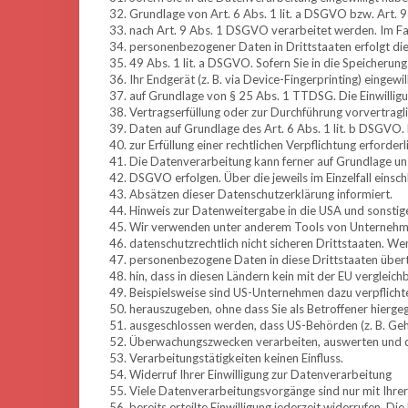
Grundlage von Art. 6 Abs. 1 lit. a DSGVO bzw. Art. 
nach Art. 9 Abs. 1 DSGVO verarbeitet werden. Im Fall
personenbezogener Daten in Drittstaaten erfolgt d
49 Abs. 1 lit. a DSGVO. Sofern Sie in die Speicherung
Ihr Endgerät (z. B. via Device-Fingerprinting) eingewi
auf Grundlage von § 25 Abs. 1 TTDSG. Die Einwilligun
Vertragserfüllung oder zur Durchführung vorvertragl
Daten auf Grundlage des Art. 6 Abs. 1 lit. b DSGVO.
zur Erfüllung einer rechtlichen Verpflichtung erforder
Die Datenverarbeitung kann ferner auf Grundlage unser
DSGVO erfolgen. Über die jeweils im Einzelfall einsc
Absätzen dieser Datenschutzerklärung informiert.
Hinweis zur Datenweitergabe in die USA und sonstig
Wir verwenden unter anderem Tools von Unternehmen
datenschutzrechtlich nicht sicheren Drittstaaten. We
personenbezogene Daten in diese Drittstaaten übert
hin, dass in diesen Ländern kein mit der EU verglei
Beispielsweise sind US-Unternehmen dazu verpflich
herauszugeben, ohne dass Sie als Betroffener hiergeg
ausgeschlossen werden, dass US-Behörden (z. B. Geh
Überwachungszwecken verarbeiten, auswerten und da
Verarbeitungstätigkeiten keinen Einfluss.
Widerruf Ihrer Einwilligung zur Datenverarbeitung
Viele Datenverarbeitungsvorgänge sind nur mit Ihrer 
bereits erteilte Einwilligung jederzeit widerrufen. D