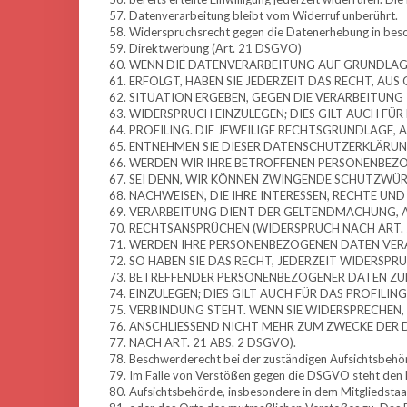
Datenverarbeitung bleibt vom Widerruf unberührt.
Widerspruchsrecht gegen die Datenerhebung in beso
Direktwerbung (Art. 21 DSGVO)
WENN DIE DATENVERARBEITUNG AUF GRUNDLAGE V
ERFOLGT, HABEN SIE JEDERZEIT DAS RECHT, AUS
SITUATION ERGEBEN, GEGEN DIE VERARBEITUN
WIDERSPRUCH EINZULEGEN; DIES GILT AUCH FÜR
PROFILING. DIE JEWEILIGE RECHTSGRUNDLAGE, 
ENTNEHMEN SIE DIESER DATENSCHUTZERKLÄRUNG
WERDEN WIR IHRE BETROFFENEN PERSONENBEZO
SEI DENN, WIR KÖNNEN ZWINGENDE SCHUTZWÜR
NACHWEISEN, DIE IHRE INTERESSEN, RECHTE UND
VERARBEITUNG DIENT DER GELTENDMACHUNG, 
RECHTSANSPRÜCHEN (WIDERSPRUCH NACH ART. 2
WERDEN IHRE PERSONENBEZOGENEN DATEN VERA
SO HABEN SIE DAS RECHT, JEDERZEIT WIDERSPR
BETREFFENDER PERSONENBEZOGENER DATEN Z
EINZULEGEN; DIES GILT AUCH FÜR DAS PROFILIN
VERBINDUNG STEHT. WENN SIE WIDERSPRECHEN
ANSCHLIESSEND NICHT MEHR ZUM ZWECKE DER
NACH ART. 21 ABS. 2 DSGVO).
Beschwerderecht bei der zuständigen Aufsichtsbehö
Im Falle von Verstößen gegen die DSGVO steht den B
Aufsichtsbehörde, insbesondere in dem Mitgliedstaat